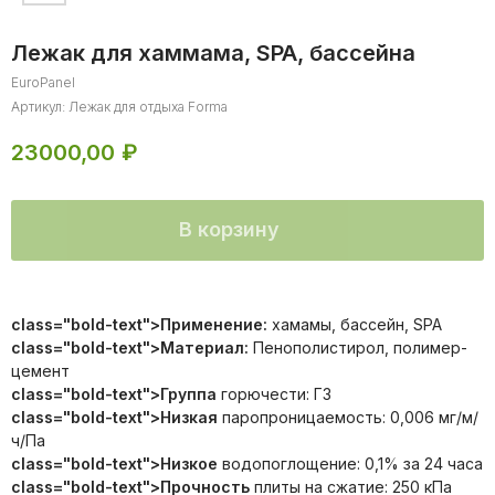
Лежак для хаммама, SPA, бассейна
EuroPanel
Артикул:
Лежак для отдыха Forma
23000,00
₽
В корзину
3D изделия из пенополистирола
class="bold-text">Применение:
хамамы, бассейн, SPA
пенополистирол, полимер-цементная смесь
class="bold-text">Материал:
Пенополистирол, полимер-
хаммамы, душевые, SPA зоны
цемент
class="bold-text">Группа
горючести: Г3
class="bold-text">Низкая
паропроницаемость: 0,006 мг/м/
ч/Па
class="bold-text">Низкое
водопоглощение: 0,1% за 24 часа
class="bold-text">Прочность
плиты на сжатие: 250 кПа