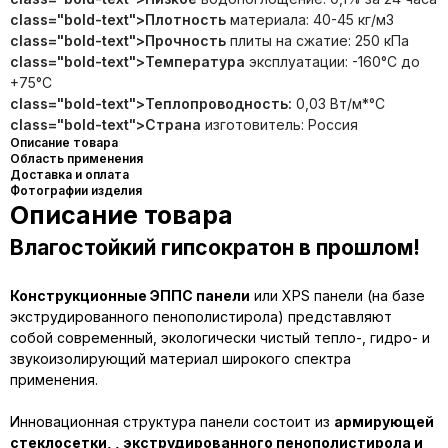
class="bold-text">Плотность
материала: 40-45 кг/м3
class="bold-text">Прочность
плиты на сжатие: 250 кПа
class="bold-text">Температура
эксплуатации: -160°С до
+75°С
class="bold-text">Теплопроводность:
0,03 Вт/м*°С
class="bold-text">Страна
изготовитель: Россия
Описание товара
Область применения
Доставка и оплата
Фотографии изделия
Описание товара
Влагостойкий гипсократон в прошлом!
Конструкционные ЭППС панели
или XPS панели (на базе
экструдированного пенополистирола) представляют
собой современный, экологически чистый тепло-, гидро- и
звукоизолирующий материал широкого спектра
применения.
Инновационная структура панели состоит из
армирующей
стеклосетки, , экструдированного пенополистирола и