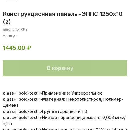
Конструкционная панель -ЭППС 1250х10
(2)
EuroPanel XPS
Артикул:
1445,00
₽
В корзину
class="bold-text">Применение:
Универсальное
class="bold-text">Материал:
Пенополистирол, Полимер-
Цемент
class="bold-text">Группа
горючести: Г3
class="bold-text">Низкая
паропроницаемость: 0,006 мг/м/
ч/Па
class="bold-text">Низкое
водопоглощение: 0,1% за 24 часа