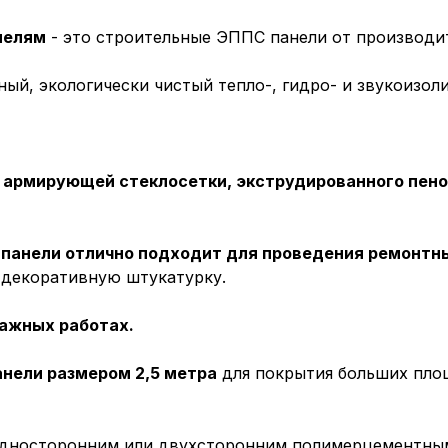
нелям
- это строительные ЭППС панели от производит
ый, экологически чистый тепло-, гидро- и звукоизо
з
армирующей стеклосетки, экструдированного пено
,
панели отлично подходит для проведения ремонтны
 декоративную штукатурку.
ажных работах.
нели размером 2,5 метра
для покрытия больших пло
 односторонним или двухсторонним полимерцементны