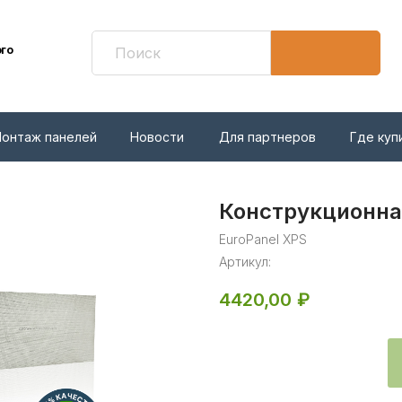
ого
онтаж панелей
Новости
Для партнеров
Где куп
Конструкционная
EuroPanel XPS
Артикул:
4420,00
₽