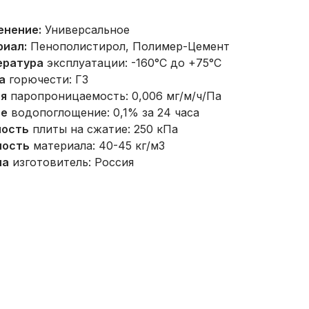
енение:
Универсальное
риал:
Пенополистирол, Полимер-Цемент
ература
эксплуатации: -160°С до +75°С
а
горючести: Г3
ая
паропроницаемость: 0,006 мг/м/ч/Па
ое
водопоглощение: 0,1% за 24 часа
ность
плиты на сжатие: 250 кПа
ность
материала: 40-45 кг/м3
на
изготовитель: Россия