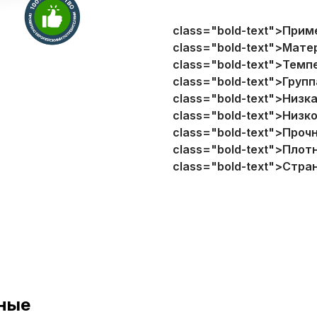
class="bold-text">Прим
Наш телефон:
class="bold-text">Мате
+7 (499) 754-01-96
class="bold-text">Темп
class="bold-text">Групп
class="bold-text">Низк
class="bold-text">Низк
class="bold-text">Проч
class="bold-text">Плот
class="bold-text">Стра
ные