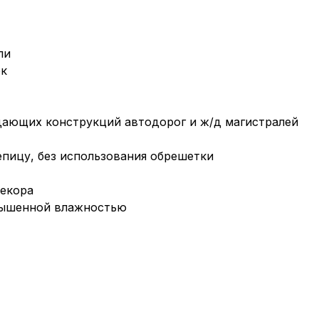
ли
ок
дающих конструкций автодорог и ж/д магистралей
епицу, без использования обрешетки
декора
вышенной влажностью