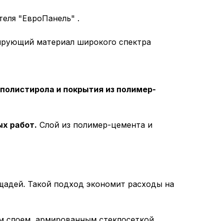
еля "ЕвроПанель" .
лирующий материал широкого спектра
полистирола и покрытия из полимер-
х работ.
Слой из полимер-цемента и
щадей. Такой подход экономит расходы на
м слоем, армированным стеклосеткой.