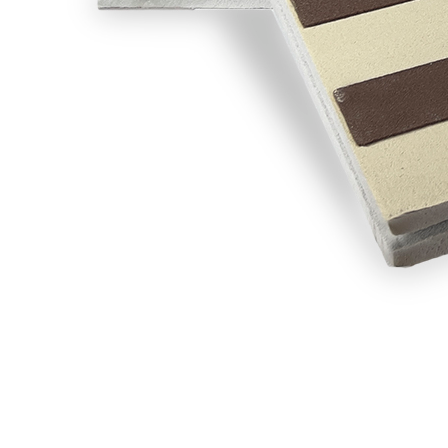
Московская область
г. Серпухов, ул. Советская д.31/21
Производство
Московская область
Чеховский район, СП Баранцевское
район д. Новосёлки
+7 499 754 01 96
info@europanelgroup.ru
© ООО «ЕвроПанельГрупп» 2025
Пользовательское соглашение
Соглашение об обработке персональных данных