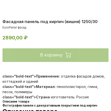
Фасадная панель под кирпич (вишня) 1250/30
EuroPanel фасад
2890,00
₽
В корзину
Это не просто декоративный материал, но и уникальное защитное
покрытие, обладающее целым рядом преимуществ: экологичность,
class="bold-text">Применение:
отделка фасадов домов,
долговечность, стойкость к УФ лучам, механическим и
коттеджей и зданий
температурным воздействиям. Подходит для любых поверхностей.
class="bold-text">Материал:
пенополистирол, глина,
Пожаробезопасный, влагостойкий. Имеет малый вес: не нагружает
песок, полимеры
фундамент и легко монтируется на любую стену.
class="bold-text">Страна
изготовитель: Россия
Подходит
Описание товара
Фотографии панели с декоративным покрытием под кирпич