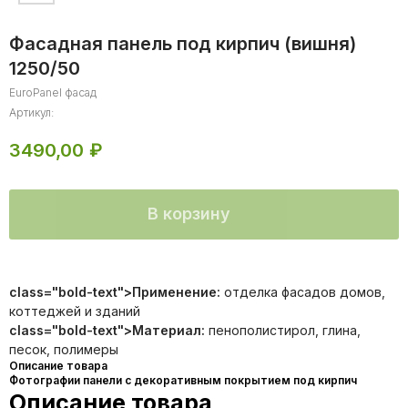
Фасадная панель под кирпич (вишня)
1250/50
EuroPanel фасад
Артикул:
3490,00
₽
В корзину
Это не просто декоративный материал, но и уникальное защитное
покрытие, обладающее целым рядом преимуществ: экологичность,
class="bold-text">Применение:
отделка фасадов домов,
долговечность, стойкость к УФ лучам, механическим и
коттеджей и зданий
температурным воздействиям. Подходит для любых поверхностей.
class="bold-text">Материал:
пенополистирол, глина,
Пожаробезопасный, влагостойкий. Имеет малый вес: не нагружает
песок, полимеры
фундамент и легко монтируется на любую стену.
Описание товара
Подходит
Фотографии панели с декоративным покрытием под кирпич
Описание товара