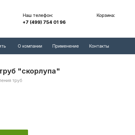
Наш телефон:
Корзина:
+7 (499) 754 01 96
ить
О компании
Применение
Контакты
труб "скорлупа"
ления труб