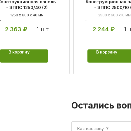
Конструкционная панель
Конструкционная п
- ЭППС 1250/40 (2)
- ЭППС 2500/10 (
1250 х 600 х 40 мм
2500 х 600 х10 мм
атериал:
экструдированный
Материал:
экструдирова
1 шт
1 
2 363
₽
2 244
₽
енополистирол и цементно-
пенополистирол и цемен
олимерная смесь
полимерная смесь
рименение:
универсальное
Применение:
универсал
В корзину
В корзину
Остались во
Как вас зовут?