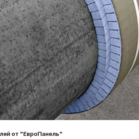
лей от "ЕвроПанель"