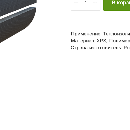
В корз
Наш телефон:
+7 (499) 754-01-96
теплоизоляция тру
Применение: Теплоизоля
синтетика, клей
гидроизоляция
Материал: XPS, Полиме
Страна изготовитель: Ро