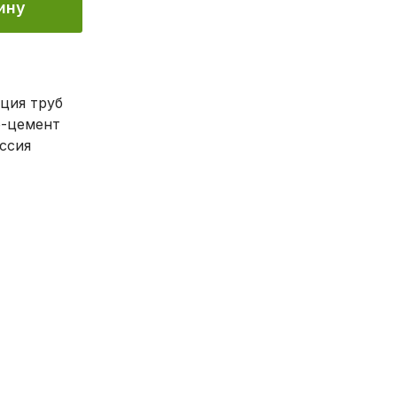
ину
б
ция труб
р-цемент
ссия