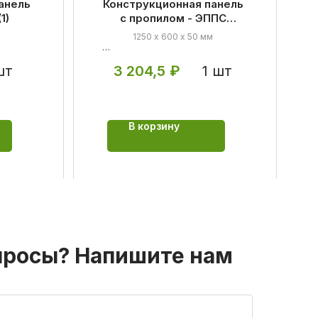
анель
Конструкционная панель
1)
с пропилом - ЭППС
1250/50 (2)
1250 х 600 х 50 мм
нный
Материал:
экструдированный
шт
1 шт
3 204,5
₽
тно-
пенополистирол и цементно-
полимерная смесь
ьное
Применение:
универсальное
В корзину
просы? Напишите нам