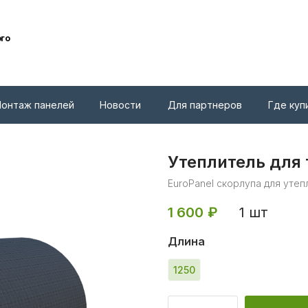
ого
онтаж панелей
Новости
Для партнеров
Где куп
Утеплитель для 
EuroPanel скорлупа для утеп
1 шт
1 600
₽
Длина
1250