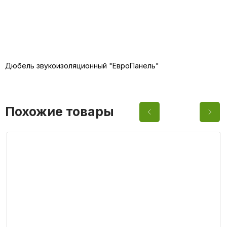
Остались вопросы?
Дюбель звукоизоляционный "ЕвроПанель"
Напишите нам
Как вас зовут?
Похожие товары
Ваш e-mail
Ваш номер телефона
Ваш вопрос или комментарий