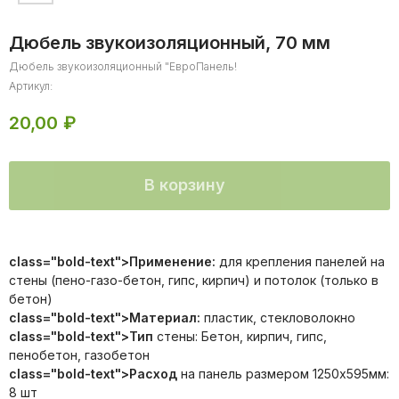
Дюбель звукоизоляционный, 70 мм
Дюбель звукоизоляционный "ЕвроПанель!
Артикул:
20,00
₽
В корзину
для крепления панелей на стены
class="bold-text">Применение:
для крепления панелей на
пластик, стекловолокно
стены (пено-газо-бетон, гипс, кирпич) и потолок (только в
строительство, ремонт, гидроизоляция
бетон)
class="bold-text">Материал:
пластик, стекловолокно
class="bold-text">Тип
стены: Бетон, кирпич, гипс,
пенобетон, газобетон
class="bold-text">Расход
на панель размером 1250х595мм:
8 шт