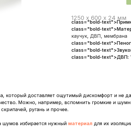
Наш телефон:
1250 х 600 х 24 мм
class="bold-text">Прим
+7 (499) 754-01-96
пенополистирол, полимер-ц
class="bold-text">Мате
звукоизоляция стен, потолк
каучук, ДВП, мембрана
class="bold-text">Пено
class="bold-text">Звук
class="bold-text">ДВП:
а, который доставляет ощутимый дискомфорт и не да
ество. Можно, например, вспомнить громкие и шумны
крипачей, ругань и прочее.
а шумов избирается нужный
материал
для их изоляци