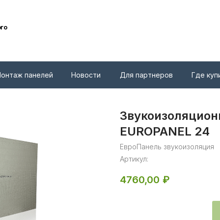
ого
онтаж панелей
Новости
Для партнеров
Где куп
Звукоизоляцион
EUROPANEL 24
ЕвроПанель звукоизоляция
Артикул:
4760,00
₽