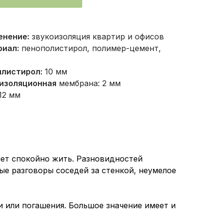
енение:
звукоизоляция квартир и офисов
ементная смесь, каучук, ДВП
риал:
пенополистирол, полимер-цемент,
ов
плистирол:
10 мм
оизоляционная
мембрана: 2 мм
12 мм
ет спокойно жить. Разновидностей
е разговоры соседей за стенкой, неумелое
и или погашения. Большое значение имеет и